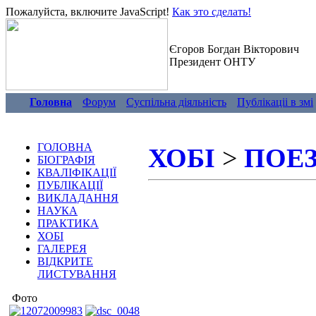
Пожалуйста, включите JavaScript!
Как это сделать!
Єгоров Богдан Вікторович
Президент ОНТУ
Головна
Форум
Суспiльна дiяльнiсть
Публiкацii в змi
ГОЛОВНА
ХОБІ
>
ПОЕЗ
БІОГРАФІЯ
КВАЛІФІКАЦІЇ
ПУБЛІКАЦІЇ
ВИКЛАДАННЯ
НАУКА
ПРАКТИКА
ХОБІ
ГАЛЕРЕЯ
ВІДКРИТЕ
ЛИСТУВАННЯ
Фото